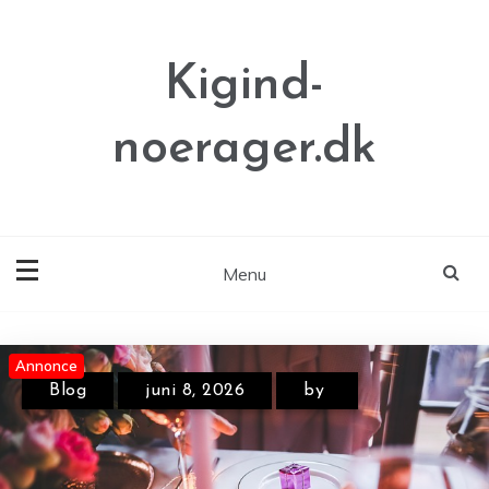
Skip
to
content
Kigind-
noerager.dk
Menu
Annonce
Annonce
Annonce
Blog
juni 8, 2026
by